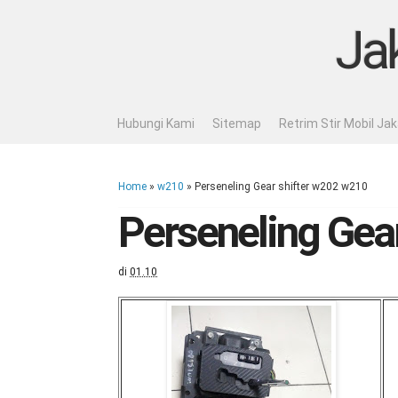
Ja
Hubungi Kami
Sitemap
Retrim Stir Mobil Ja
Home
»
w210
»
Perseneling Gear shifter w202 w210
Perseneling Gea
di
01.10