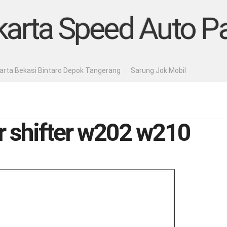
karta Speed Auto Pa
karta Bekasi Bintaro Depok Tangerang
Sarung Jok Mobil
r shifter w202 w210