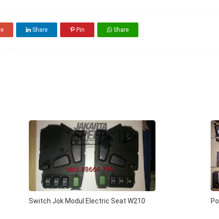
re
Share
Pin
Share
Switch Jok Modul Electric Seat W210
Po