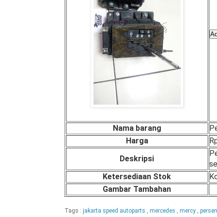
Nama barang
Pe
Harga
Rp
Pe
Deskripsi
se
Ketersediaan Stok
Ko
Gambar Tambahan
Tags :
jakarta speed autoparts
,
mercedes
,
mercy
,
perse