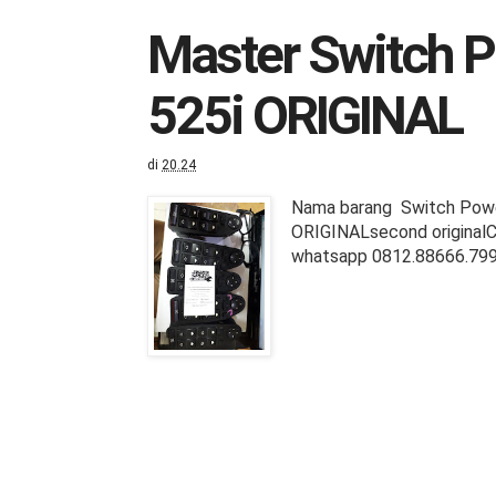
Master Switch 
525i ORIGINAL
di
20.24
Nama barang Switch Powe
ORIGINALsecond originalC
whatsapp 0812.88666.799