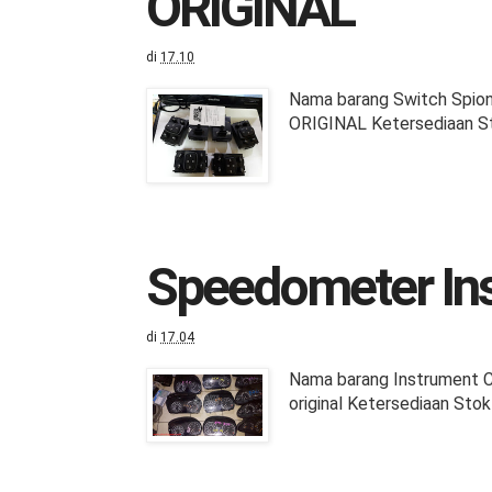
ORIGINAL
di
17.10
Nama barang Switch Spio
ORIGINAL Ketersediaan St
Speedometer In
di
17.04
Nama barang Instrument 
original Ketersediaan Stok