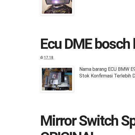
Ecu DME bosch
di
17.18
Nama barang ECU BMW E90
Stok Konfirmasi Terlebih 
Mirror Switch S