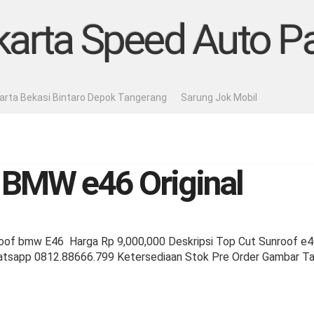
karta Speed Auto Pa
karta Bekasi Bintaro Depok Tangerang
Sarung Jok Mobil
 BMW e46 Original
oof bmw E46 Harga Rp 9,000,000 Deskripsi Top Cut Sunroof 
hatsapp 0812.88666.799 Ketersediaan Stok Pre Order Gambar Ta