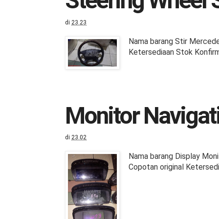
Steering Wheel
di
23.23
Nama barang Stir Mercede
Ketersediaan Stok Konfirm
Monitor Naviga
di
23.02
Nama barang Display Moni
Copotan original Ketersed