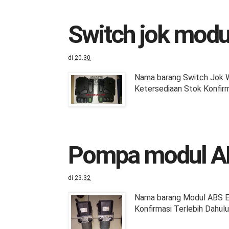
Switch jok modul
di
20.30
Nama barang Switch Jok W
Ketersediaan Stok Konfirm
Pompa modul AB
di
23.32
Nama barang Modul ABS E3
Konfirmasi Terlebih Dahul