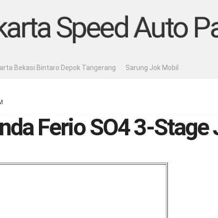
karta Speed Auto Pa
karta Bekasi Bintaro Depok Tangerang
Sarung Jok Mobil
M
nda Ferio SO4 3-Stage