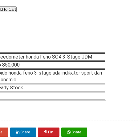
peedometer honda Ferio SO4 3-Stage JDM
 850,000
ido honda ferio 3-stage ada indikator sport dan
conomic
eady Stock
re
Share
Pin
Share