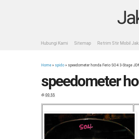
Ja
Hubungi Kami
Sitemap
Retrim Stir Mobil Ja
Home
»
spido
»
speedometer honda Ferio SO4 3-Stage JD
speedometer ho
di
00.55