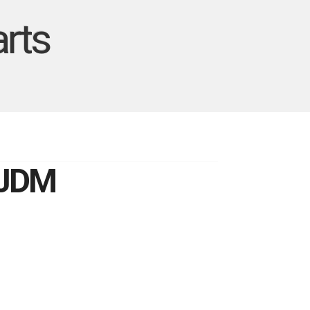
rts
 JDM