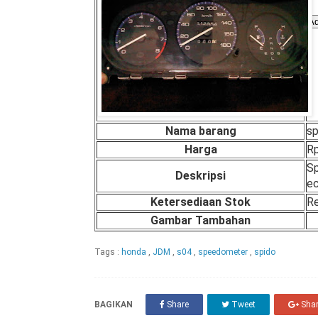
Nama barang
s
Harga
Rp
Sp
Deskripsi
e
Ketersediaan Stok
R
Gambar Tambahan
Tags :
honda
,
JDM
,
s04
,
speedometer
,
spido
BAGIKAN
Share
Tweet
Sha